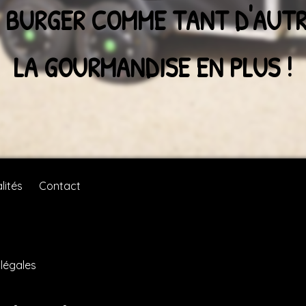
 BURGER COMME TANT D'AUTR
LA GOURMANDISE EN PLUS !
lités
Contact
légales