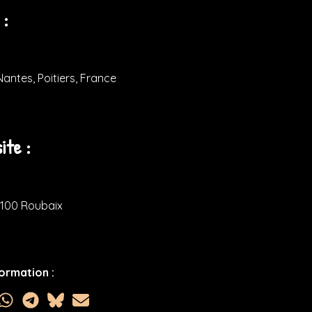
 :
antes, Poitiers, France
ite :
9100 Roubaix
ormation :