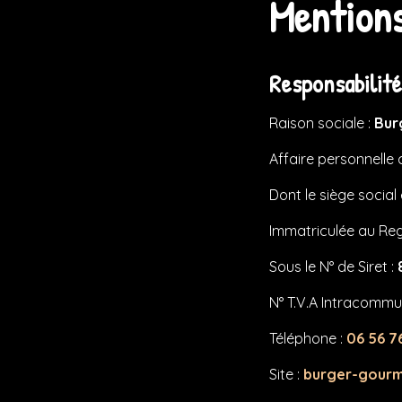
Mentions
Responsabilité
Raison sociale :
Bur
Affaire personnell
Dont le siège social
Immatriculée au Re
Sous le N° de Siret :
N° T.V.A Intracommu
Téléphone :
06 56 7
Site :
burger-gour