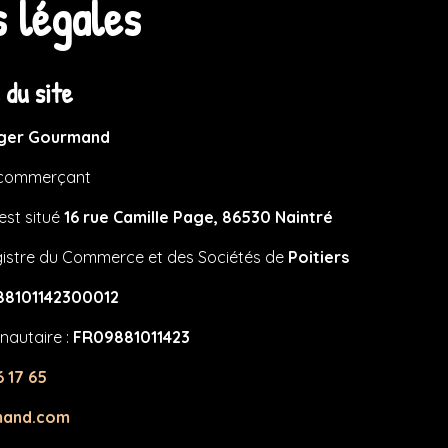
 légales
 du site
ger Gourmand
e commerçant
 est situé
16 rue Camille Page, 86530 Naintré
gistre du Commerce et des Sociétés de
Poitiers
88101142300012
nautaire :
FR09881011423
6 17 65
mand.com